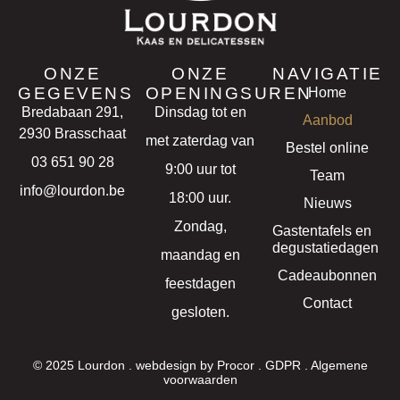
ONZE
ONZE
NAVIGATIE
GEGEVENS
OPENINGSUREN
Home
Bredabaan 291,
Dinsdag tot en
Aanbod
2930 Brasschaat
met zaterdag van
Bestel online
03 651 90 28
9:00 uur tot
Team
info@lourdon.be
18:00 uur.
Nieuws
Zondag,
Gastentafels en
degustatiedagen
maandag en
Cadeaubonnen
feestdagen
Contact
gesloten.
© 2025 Lourdon . webdesign by
Procor
.
GDPR
.
Algemene
voorwaarden