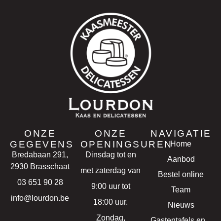
ONZE
ONZE
NAVIGATIE
GEGEVENS
OPENINGSUREN
Home
Bredabaan 291,
Dinsdag tot en
Aanbod
2930 Brasschaat
met zaterdag van
Bestel online
03 651 90 28
9:00 uur tot
Team
info@lourdon.be
18:00 uur.
Nieuws
Zondag,
Gastentafels en