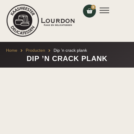
0
Home
Producten
Dip ’n crack plank
DIP ’N CRACK PLANK