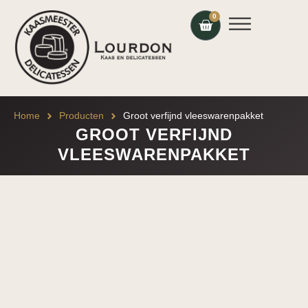
0
Home
Producten
Groot verfijnd vleeswarenpakket
GROOT VERFIJND
VLEESWARENPAKKET