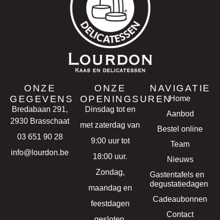
ONZE
ONZE
NAVIGATIE
GEGEVENS
OPENINGSUREN
Home
Bredabaan 291,
Dinsdag tot en
Aanbod
2930 Brasschaat
met zaterdag van
Bestel online
03 651 90 28
9:00 uur tot
Team
info@lourdon.be
18:00 uur.
Nieuws
Zondag,
Gastentafels en
degustatiedagen
maandag en
Cadeaubonnen
feestdagen
Contact
gesloten.