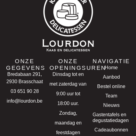
ONZE
ONZE
NAVIGATIE
GEGEVENS
OPENINGSUREN
Home
Bredabaan 291,
Dinsdag tot en
Aanbod
2930 Brasschaat
met zaterdag van
Bestel online
03 651 90 28
9:00 uur tot
Team
info@lourdon.be
18:00 uur.
Nieuws
Zondag,
Gastentafels en
degustatiedagen
maandag en
Cadeaubonnen
feestdagen