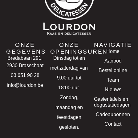
ONZE
ONZE
NAVIGATIE
GEGEVENS
OPENINGSUREN
Home
Bredabaan 291,
Dinsdag tot en
Aanbod
2930 Brasschaat
met zaterdag van
Bestel online
03 651 90 28
9:00 uur tot
Team
info@lourdon.be
18:00 uur.
Nieuws
Zondag,
Gastentafels en
degustatiedagen
maandag en
Cadeaubonnen
feestdagen
Contact
gesloten.